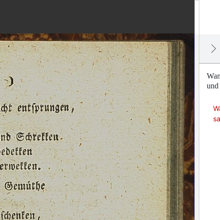
Wand
und 
Wa
sa