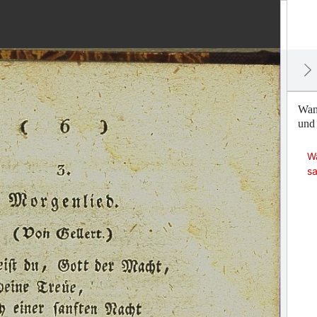
Wand
und 
Wa
sa