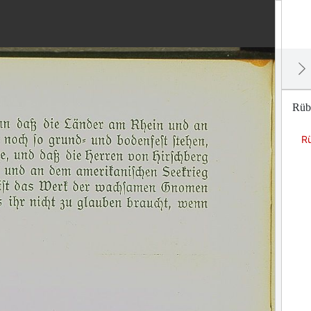
Rübe
Rü