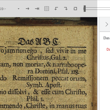
Das
D