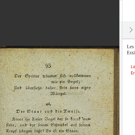
Les 
Erzä
Le
Er