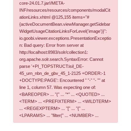
core-24.01.7.jar!/META-
INF/resources/resources/components/modalCit
ationLinks.xhtml @125,155 items="#
{activeDocumentBean.viewManager.getSidebar
WidgetUsageCitationLinksForLevel('image')}":
io.goobi.viewer.exceptions.PresentationExceptio
n: Bad query: Error from server at
http://localhost:8983/solr/collection1:
org.apache.solr.search.SyntaxError: Cannot
parse '+PI_TOPSTRUCT:isil_DE-
45_urn_nbn_de_gbv_45_1-2125 +ORDER:-1
+DOCTYPE:PAGE': Encountered " "-" "- "" at
line 1, column 57. Was expecting one of:
<BAREOPER> ... "(" ... "*" ... <QUOTED> ...
<TERM> ... <PREFIXTERM> ... <WILDTERM>
... <REGEXPTERM> ... "[" ... "{" ...
<LPARAMS> ... "filter(" ... <NUMBER> ...