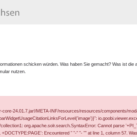
formationen schicken würden. Was haben Sie gemacht? Was ist die ak
mular
nutzen.
wer-core-24.01.7.jar!/META-INF/resources/resources/components/mod
WidgetUsageCitationLinksForLevel('image')}": io.goobi.viewer.exce
olr/collection1: org.apache.solr.search.SyntaxError: Cannot parse '
CTYPE:PAGE': Encountered " "-" "- "" at line 1, column 57. Was e