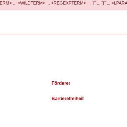
RM> ... <WILDTERM> ... <REGEXPTERM> ... "[" ... "{" ... <LPARAMS>
Förderer
Barrierefreiheit