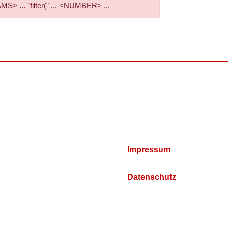
 ... "filter(" ... <NUMBER> ...
Impressum
Datenschutz