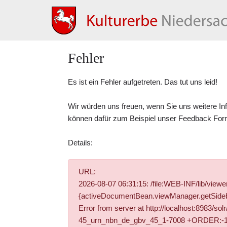
Fehler
Es ist ein Fehler aufgetreten. Das tut uns leid!
Wir würden uns freuen, wenn Sie uns weitere In
können dafür zum Beispiel unser
Feedback For
Details:
URL:
2026-08-07 06:31:15: /file:WEB-INF/lib/vie
{activeDocumentBean.viewManager.getSidebar
Error from server at http://localhost:8983/s
45_urn_nbn_de_gbv_45_1-7008 +ORDER:-1 +DO