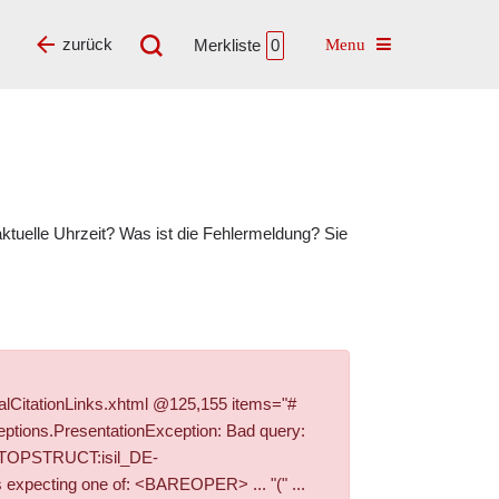
Toggle navigatio
zurück
Merkliste
0
tuelle Uhrzeit? Was ist die Fehlermeldung? Sie
alCitationLinks.xhtml @125,155 items="#
ptions.PresentationException: Bad query:
+PI_TOPSTRUCT:isil_DE-
xpecting one of: <BAREOPER> ... "(" ...