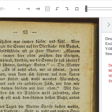
Deu
Erzä
Völk
Stra
D
Mä
Vö
St