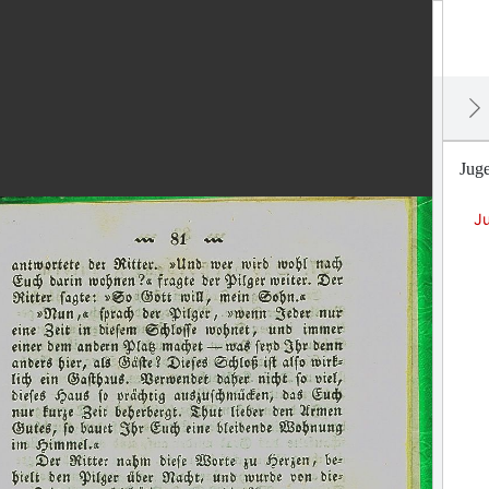
Juge
J