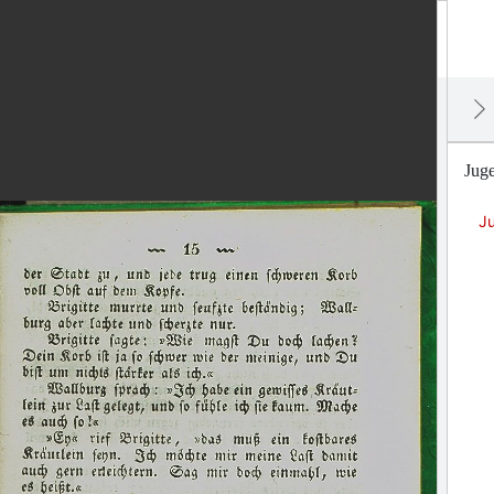
Juge
J