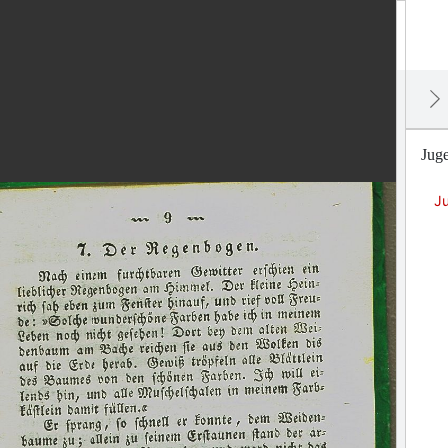
Juge
J