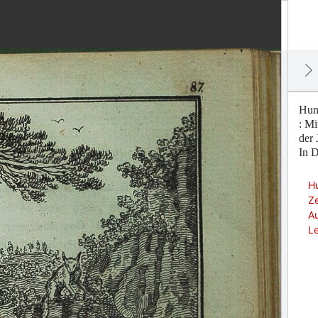
Hund
: Mi
der 
In D
Hu
Ze
Au
Le