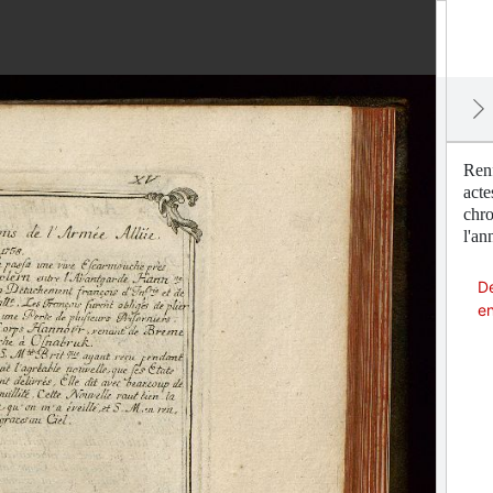
Renf
acte
chro
l'an
De
en