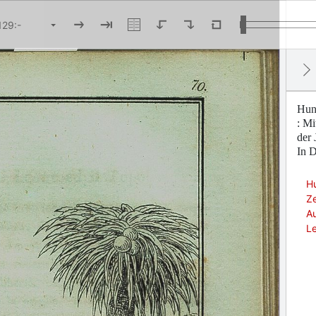
Hund
: Mi
der 
In D
Hu
Ze
Au
Le