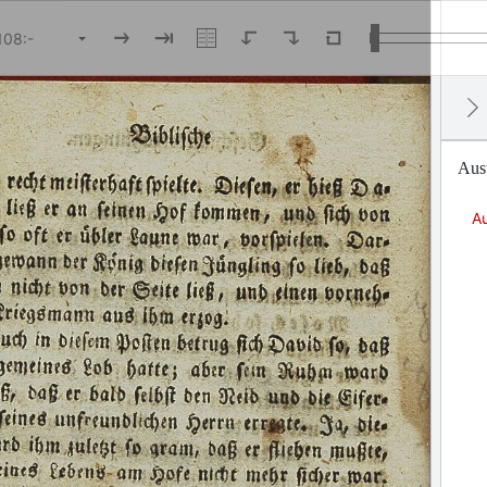
Ausw
Au