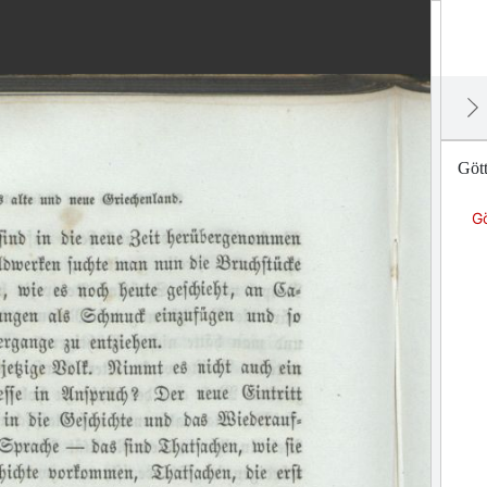
Gött
Gö