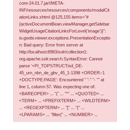
core-24.01.7.jar!/META-
INF/resources/resources/components/modalCit
ationLinks.xhtml @125,155 items="#
{activeDocumentBean.viewManager.getSidebar
WidgetUsageCitationLinksForLevel('image')}":
io.goobi.viewer.exceptions.PresentationExceptio
n: Bad query: Error from server at
http://localhost:8983/solr/collection1:
org.apache.solr.search.SyntaxError: Cannot
parse '+PI_TOPSTRUCT:isil_DE-
45_urn_nbn_de_gbv_45_1-1398 +ORDER:-1
+DOCTYPE:PAGE': Encountered " "-" "- "" at
line 1, column 57. Was expecting one of:
<BAREOPER> ... "(" ... "*" ... <QUOTED> ...
<TERM> ... <PREFIXTERM> ... <WILDTERM>
... <REGEXPTERM> ... "[" ... "{" ...
<LPARAMS> ... "filter(" ... <NUMBER> ...