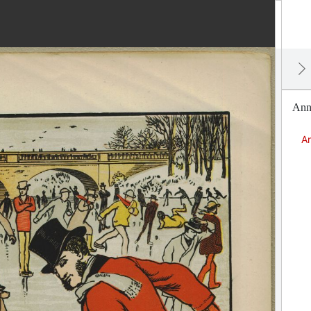
Anni
An