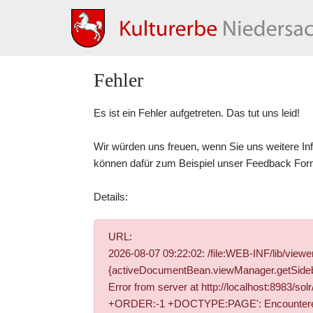
Fehler
Es ist ein Fehler aufgetreten. Das tut uns leid!
Wir würden uns freuen, wenn Sie uns weitere In
können dafür zum Beispiel unser
Feedback For
Details:
URL:
2026-08-07 09:22:02: /file:WEB-INF/lib/vie
{activeDocumentBean.viewManager.getSidebar
Error from server at http://localhost:8983/
+ORDER:-1 +DOCTYPE:PAGE': Encountered " "-