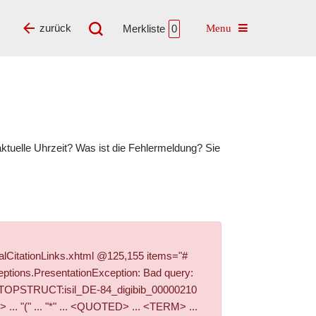
Toggle navigatio
zurück
Merkliste
0
tuelle Uhrzeit? Was ist die Fehlermeldung? Sie
alCitationLinks.xhtml @125,155 items="#
ptions.PresentationException: Bad query:
'+PI_TOPSTRUCT:isil_DE-84_digibib_00000210
. "(" ... "*" ... <QUOTED> ... <TERM> ...