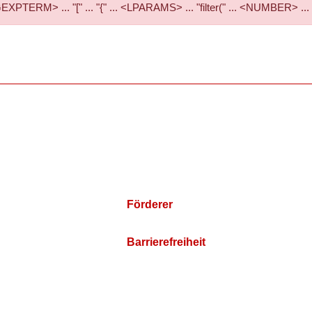
RM> ... "[" ... "{" ... <LPARAMS> ... "filter(" ... <NUMBER> ...
Förderer
Barrierefreiheit