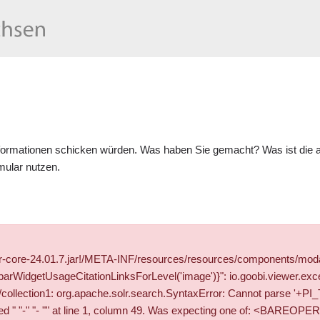
formationen schicken würden. Was haben Sie gemacht? Was ist die ak
mular
nutzen.
wer-core-24.01.7.jar!/META-INF/resources/resources/components/mod
WidgetUsageCitationLinksForLevel('image')}": io.goobi.viewer.exce
solr/collection1: org.apache.solr.search.SyntaxError: Cannot parse 
" "- "" at line 1, column 49. Was expecting one of: <BAREOPER> ..