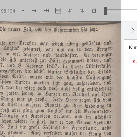
Kur
Ku