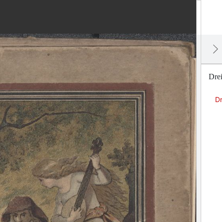
Dre
D