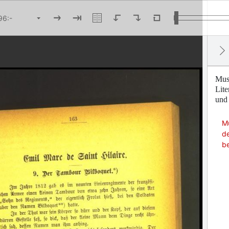
Mus
Lite
und 
M
de
b