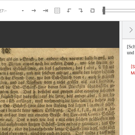
[Sch
und 
[S
Ma