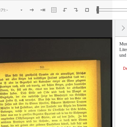
Mus
Lite
und 
D