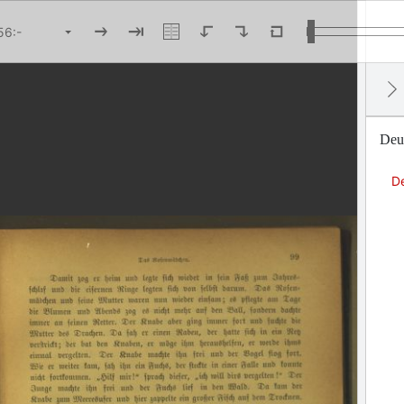
Deu
D