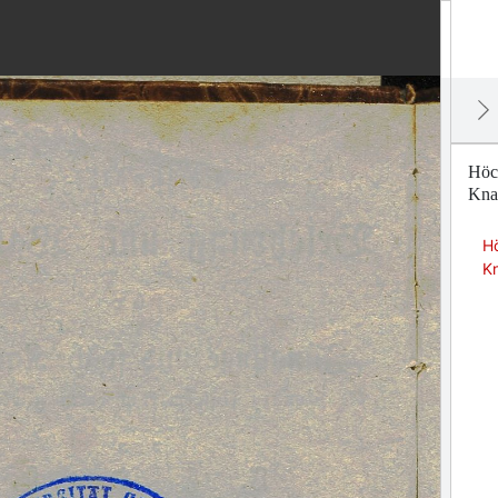
Höc
Kna
H
K