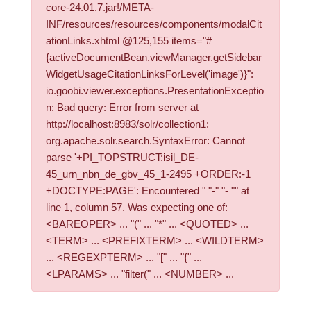
core-24.01.7.jar!/META-
INF/resources/resources/components/modalCit
ationLinks.xhtml @125,155 items="#
{activeDocumentBean.viewManager.getSidebar
WidgetUsageCitationLinksForLevel('image')}":
io.goobi.viewer.exceptions.PresentationExceptio
n: Bad query: Error from server at
http://localhost:8983/solr/collection1:
org.apache.solr.search.SyntaxError: Cannot
parse '+PI_TOPSTRUCT:isil_DE-
45_urn_nbn_de_gbv_45_1-2495 +ORDER:-1
+DOCTYPE:PAGE': Encountered " "-" "- "" at
line 1, column 57. Was expecting one of:
<BAREOPER> ... "(" ... "*" ... <QUOTED> ...
<TERM> ... <PREFIXTERM> ... <WILDTERM>
... <REGEXPTERM> ... "[" ... "{" ...
<LPARAMS> ... "filter(" ... <NUMBER> ...