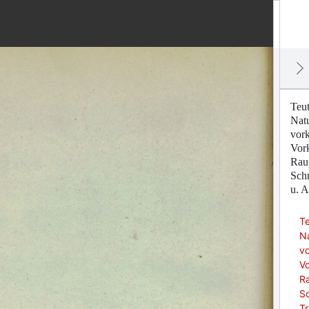
Teu
Nat
vor
Vork
Raup
Sch
u. A
T
N
v
Vo
Ra
S
Tr