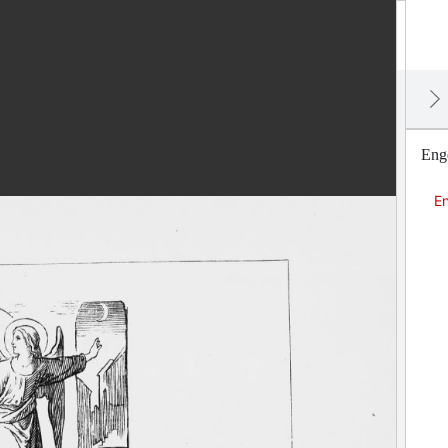
Enge
En