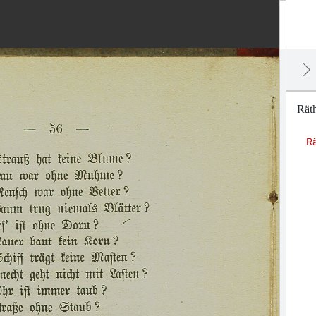
Räth
Rä