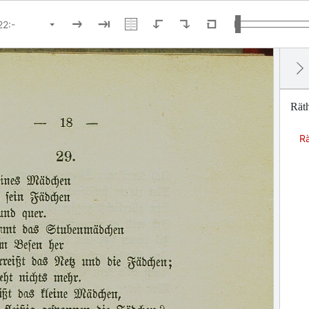
Räth
Rä