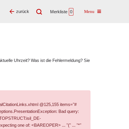
Toggle navigatio
zurück
Merkliste
0
tuelle Uhrzeit? Was ist die Fehlermeldung? Sie
alCitationLinks.xhtml @125,155 items="#
ptions.PresentationException: Bad query:
+PI_TOPSTRUCT:isil_DE-
ecting one of: <BAREOPER> ... "(" ... "*"