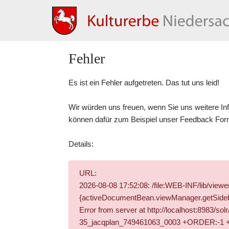
Fehler
Es ist ein Fehler aufgetreten. Das tut uns leid!
Wir würden uns freuen, wenn Sie uns weitere In
können dafür zum Beispiel unser
Feedback For
Details:
URL:
2026-08-08 17:52:08: /file:WEB-INF/lib/vie
{activeDocumentBean.viewManager.getSidebar
Error from server at http://localhost:8983/s
35_jacqplan_749461063_0003 +ORDER:-1 +DOCT