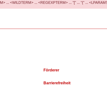
... <WILDTERM> ... <REGEXPTERM> ... "[" ... "{" ... <LPARAMS> ..
Förderer
Barrierefreiheit