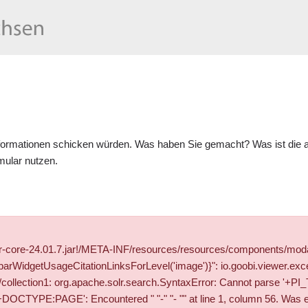
formationen schicken würden. Was haben Sie gemacht? Was ist die ak
mular
nutzen.
wer-core-24.01.7.jar!/META-INF/resources/resources/components/mod
WidgetUsageCitationLinksForLevel('image')}": io.goobi.viewer.exce
olr/collection1: org.apache.solr.search.SyntaxError: Cannot parse '
YPE:PAGE': Encountered " "-" "- "" at line 1, column 56. Was exp