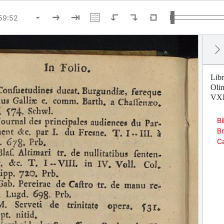
Libr
Olim
VXI.
Bi
Br
Ca