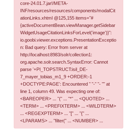
core-24.01.7.jar!/META-
INF/resources/resources/components/modalCit
ationLinks.xhtml @125,155 items="#
{activeDocumentBean.viewManager.getSidebar
WidgetUsageCitationLinksForLevel('image')}":
io.goobi.viewer.exceptions.PresentationExceptio
n: Bad query: Error from server at
http://localhost:8983/solr/collection1:
org.apache.solr.search.SyntaxError: Cannot
parse '+PI_TOPSTRUCT:isil_DE-
7_mayer_tobias_m1_9 +ORDER:-1
+DOCTYPE:PAGE': Encountered " "-" "- "" at
line 1, column 49. Was expecting one of:
<BAREOPER> ... "(" ... "*" ... <QUOTED> ...
<TERM> ... <PREFIXTERM> ... <WILDTERM>
... <REGEXPTERM> ... "[" ... "{" ...
<LPARAMS> ... "filter(" ... <NUMBER> ...