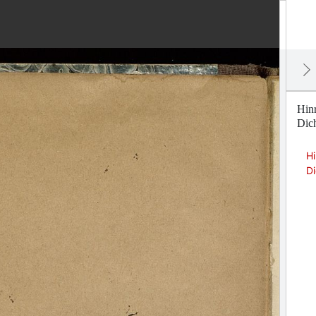
Hinr
Dich
Hi
Di