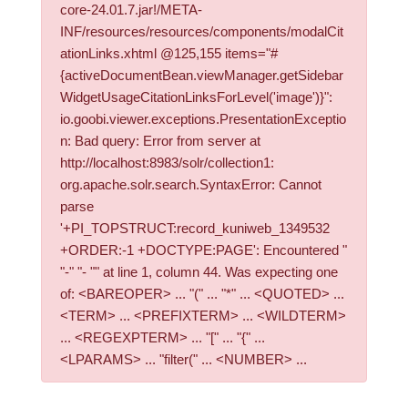
core-24.01.7.jar!/META-
INF/resources/resources/components/modalCit
ationLinks.xhtml @125,155 items="#
{activeDocumentBean.viewManager.getSidebar
WidgetUsageCitationLinksForLevel('image')}":
io.goobi.viewer.exceptions.PresentationExceptio
n: Bad query: Error from server at
http://localhost:8983/solr/collection1:
org.apache.solr.search.SyntaxError: Cannot
parse
'+PI_TOPSTRUCT:record_kuniweb_1349532
+ORDER:-1 +DOCTYPE:PAGE': Encountered "
"-" "- "" at line 1, column 44. Was expecting one
of: <BAREOPER> ... "(" ... "*" ... <QUOTED> ...
<TERM> ... <PREFIXTERM> ... <WILDTERM>
... <REGEXPTERM> ... "[" ... "{" ...
<LPARAMS> ... "filter(" ... <NUMBER> ...