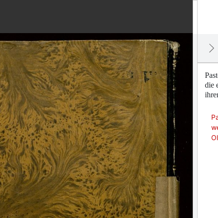
Pas
die 
ihr
Pa
we
O