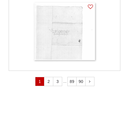
...
1
2
3
89
90