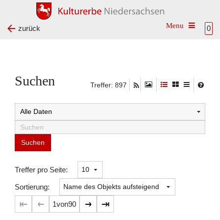
Toggle na
zurück
0
Suchen
Treffer: 897
Suchtreffer:
Treffer pro Seite:
Sortierung:
1
von
90