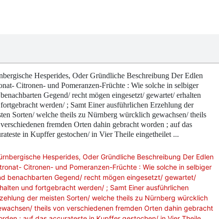
nbergische Hesperides, Oder Gründliche Beschreibung Der Edlen
onat- Citronen- und Pomeranzen-Früchte : Wie solche in selbiger
benachbarten Gegend/ recht mögen eingesetzt/ gewartet/ erhalten
fortgebracht werden/ ; Samt Einer ausführlichen Erzehlung der
ten Sorten/ welche theils zu Nürnberg würcklich gewachsen/ theils
verschiedenen fremden Orten dahin gebracht worden ; auf das
rateste in Kupffer gestochen/ in Vier Theile eingetheilet ...
ürnbergische Hesperides, Oder Gründliche Beschreibung Der Edlen
tronat- Citronen- und Pomeranzen-Früchte : Wie solche in selbiger
nd benachbarten Gegend/ recht mögen eingesetzt/ gewartet/
halten und fortgebracht werden/ ; Samt Einer ausführlichen
zehlung der meisten Sorten/ welche theils zu Nürnberg würcklich
ewachsen/ theils von verschiedenen fremden Orten dahin gebracht
rden ; auf das accurateste in Kupffer gestochen/ in Vier Theile