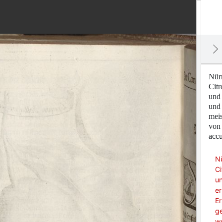
Nür
Citr
und 
und 
meis
von 
accu
N
Ci
u
er
Er
g
wo