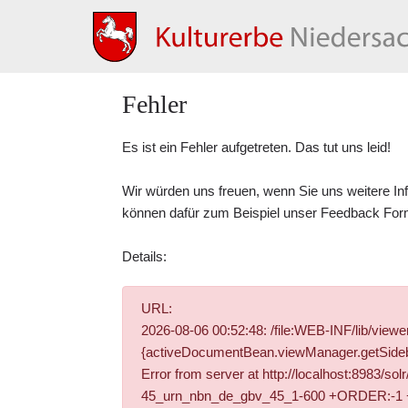
Fehler
Es ist ein Fehler aufgetreten. Das tut uns leid!
Wir würden uns freuen, wenn Sie uns weitere In
können dafür zum Beispiel unser
Feedback For
Details:
URL:
2026-08-06 00:52:48: /file:WEB-INF/lib/vie
{activeDocumentBean.viewManager.getSidebar
Error from server at http://localhost:8983/s
45_urn_nbn_de_gbv_45_1-600 +ORDER:-1 +DOC