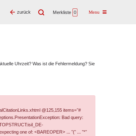
Toggle navigatio
zurück
Merkliste
0
tuelle Uhrzeit? Was ist die Fehlermeldung? Sie
alCitationLinks.xhtml @125,155 items="#
ptions.PresentationException: Bad query:
+PI_TOPSTRUCT:isil_DE-
ecting one of: <BAREOPER> ... "(" ... "*"