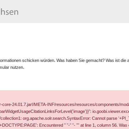
formationen schicken würden. Was haben Sie gemacht? Was ist die ak
mular
nutzen.
wer-core-24.01.7.jar!/META-INF/resources/resources/components/mod
WidgetUsageCitationLinksForLevel('image')}": io.goobi.viewer.exce
olr/collection1: org.apache.solr.search.SyntaxError: Cannot parse '
TYPE:PAGE': Encountered " "-" "- "" at line 1, column 56. Was exp