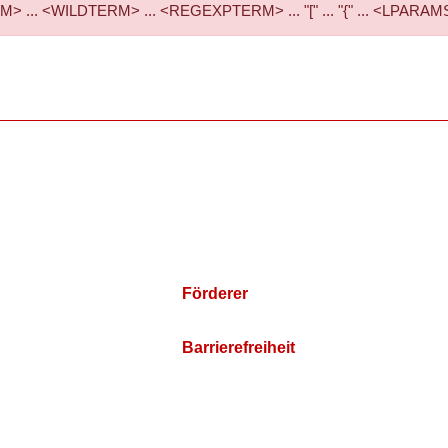
... <WILDTERM> ... <REGEXPTERM> ... "[" ... "{" ... <LPARAMS> ..
Förderer
Barrierefreiheit