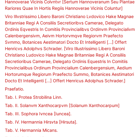
Hannoverae Vicinis Colvntvr [Sertum Hannoveranum Seu Plantae
Rariores Quae In Hortis Regiis Hannoverae Vicinis Coluntur]
Viro Illvstrissimo Libero Baroni Christiano Lvdovico Hake Magnae
Britanniae Regi A Consiliis Secretioribvs Camerae, Delegato
Ordinis Eqvestris In Comitiis Provincialibvs Ordinvm Provincialivm
Calenbergensivm, Aeivm Hortorvmqve Regiorvm Praefecto
Svmmo, Botanices Aestimatori Docto Et Intelligenti [...] Offert
Henricvs Adolphvs Schrader. [Viro Illustrissimo Libero Baroni
Christiano Ludovico Hake Magnae Britanniae Regi A Consiliis
Secretioribus Camerae, Delegato Ordinis Equestris In Comitiis
Provincialibus Ordinum Provincialium Calenbergensium, Aedium
Hortorumque Regiorum Praefecto Summo, Botanices Aestimatori
Docto Et Intelligenti [...] Offert Henricus Adolphus Schrader.]
Praefatio.
Tab. I. Protea Strobilina Linn.
Tab. II. Solanvm Xanthocarpvm [Solanum Xanthocarpum]
Tab. III. Sophora Ivncea [Iuncea].
Tab. IV. Hermannia Hirsvta [Hirsuta].
Tab. V. Hermannia Micans.