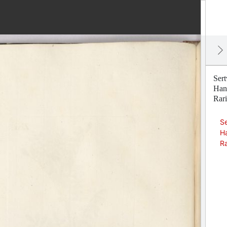
Ser
Han
Rari
Se
H
Ra