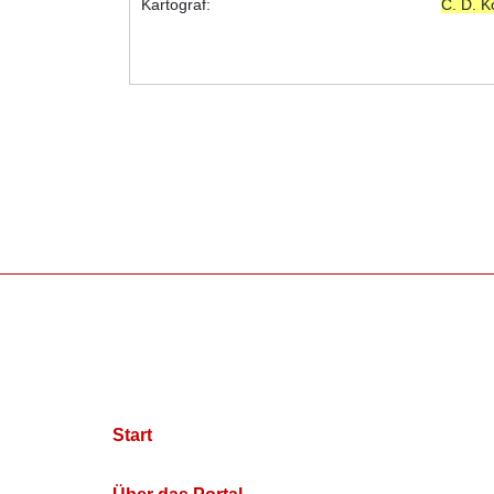
Kartograf:
C. D. 
Start