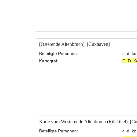
[Osterende Altenbruch], [Cuxhaven]
Beteiligte Personen:
c. d. k
Kartograf:
C. D. 
Karte vom Westerende Altenbruch (Rücktitel), [C
Beteiligte Personen:
c. d. k