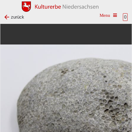
Toggle na
zurück
0