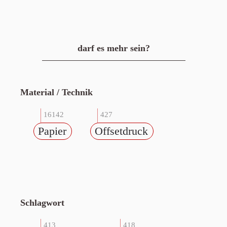
darf es mehr sein?
Material / Technik
16142
427
Papier
Offsetdruck
Schlagwort
413
418