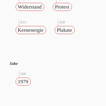
Widerstand
Protest
413
420
Kernenergie
Plakate
Jahr
509
1979