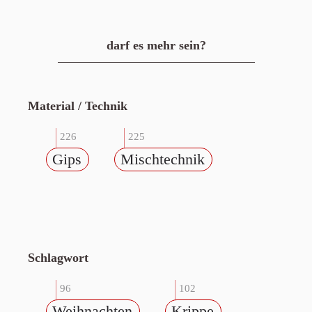
darf es mehr sein?
Material / Technik
226
225
Gips
Mischtechnik
Schlagwort
96
102
Weihnachten
Krippe