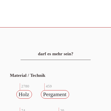
darf es mehr sein?
Material / Technik
2780
459
Holz
Pergament
74
20