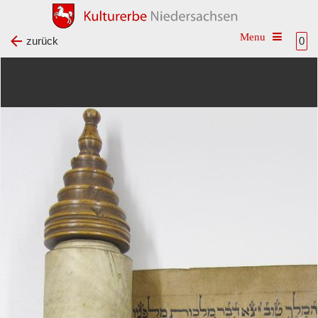
Toggle na
zurück
0