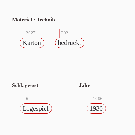
Material / Technik
2627
202
Karton
bedruckt
Schlagwort
Jahr
6
1066
Legespiel
1930