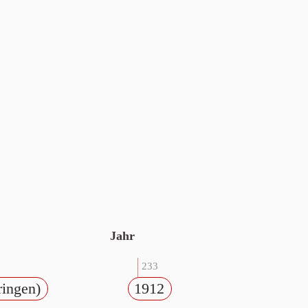
Jahr
233
ringen)
1912