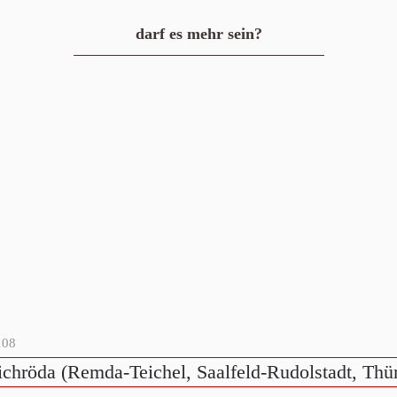
darf es mehr sein?
108
ichröda (Remda-Teichel, Saalfeld-Rudolstadt, Thü