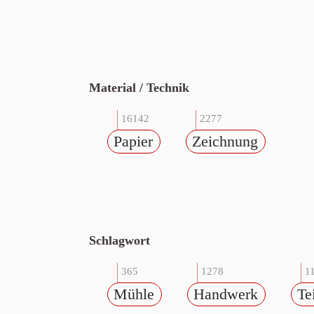
Material / Technik
16142
2277
Papier
Zeichnung
Schlagwort
365
1278
1
Mühle
Handwerk
Te