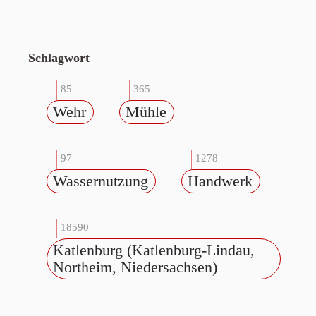
Schlagwort
85
365
Wehr
Mühle
97
1278
Wassernutzung
Handwerk
18590
Katlenburg (Katlenburg-Lindau,
Northeim, Niedersachsen)