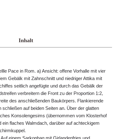
Inhalt
le Pace in Rom. a) Ansicht: offene Vorhalle mit vier
em Gebälk mit Zahnschnitt und niedriger Attika mit
chiffes seitlich angefügte und durch das Gebälk der
reifen verbreitern die Front zu der Proportion 1:2,
Breite des anschließenden Baukörpers. Flankierende
schließen auf beiden Seiten an. Über der glatten
faches Konsolengesims (übernommen vom Klosterhof
d ein flaches Walmdach, darüber auf achteckigem
Schirmkuppel.
 Auf einem Sarkophag mit Girlandenfries und