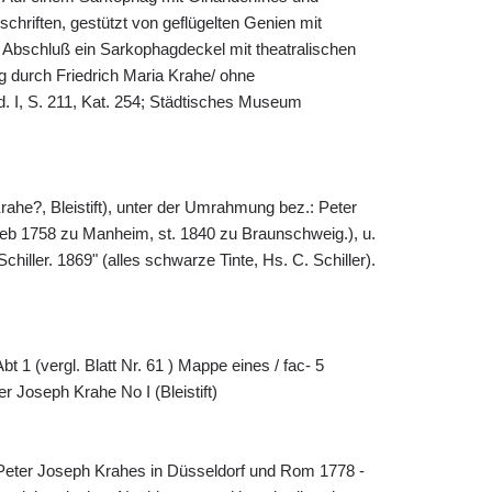
nschriften, gestützt von geflügelten Genien mit
 Abschluß ein Sarkophagdeckel mit theatralischen
durch Friedrich Maria Krahe/ ohne
. I, S. 211, Kat. 254; Städtisches Museum
Krahe?, Bleistift), unter der Umrahmung bez.: Peter
geb 1758 zu Manheim, st. 1840 zu Braunschweig.), u.
Schiller. 1869" (alles schwarze Tinte, Hs. C. Schiller).
t 1 (vergl. Blatt Nr. 61 ) Mappe eines / fac- 5
ter Joseph Krahe No I (Bleistift)
 Peter Joseph Krahes in Düsseldorf und Rom 1778 -