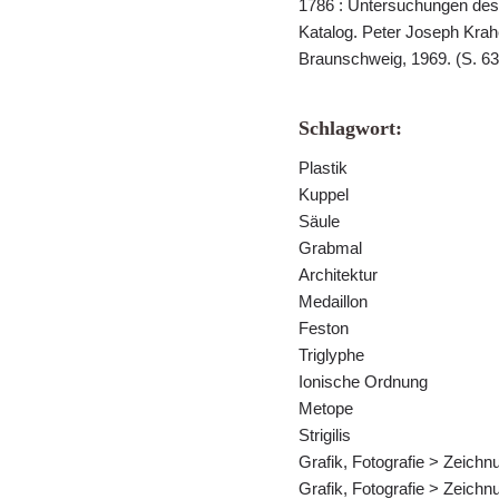
1786 : Untersuchungen des
Katalog. Peter Joseph Krah
Braunschweig, 1969. (S. 63 f
Schlagwort:
Plastik
Kuppel
Säule
Grabmal
Architektur
Medaillon
Feston
Triglyphe
Ionische Ordnung
Metope
Strigilis
Grafik, Fotografie > Zeich
Grafik, Fotografie > Zeich